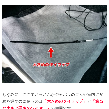
ちなみに、ここでおっさんがジャバラのゴムや室内に配
線を通すのに使うのは
「大きめのタイラップ」
と
「適当
な太さと硬さのワイヤー」
の併用です。