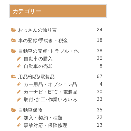
カテゴリー
24
おっさんの独り言
18
車の登録/手続き・税金
38
自動車の売買･トラブル・他
30
自動車の購入
8
自動車の売却
67
用品/部品/電装品
4
カー用品・オプション品
30
カーナビ・ETC・電装品
33
取付･加工･作業いろいろ
35
自動車保険
22
加入・契約・種類
13
事故対応・保険修理