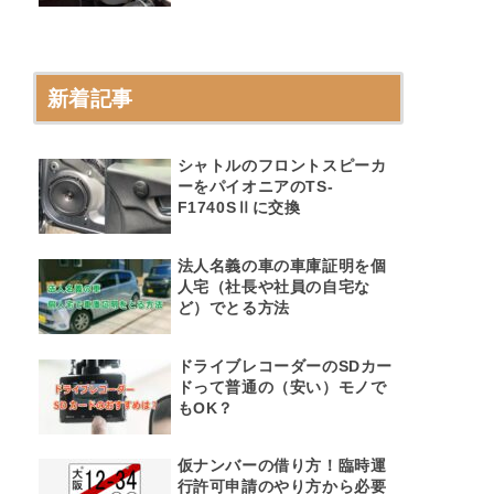
新着記事
シャトルのフロントスピーカ
ーをパイオニアのTS-
F1740SⅡに交換
法人名義の車の車庫証明を個
人宅（社長や社員の自宅な
ど）でとる方法
ドライブレコーダーのSDカー
ドって普通の（安い）モノで
もOK？
仮ナンバーの借り方！臨時運
行許可申請のやり方から必要