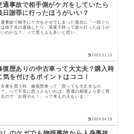
交通事故で相手側がケガをしていたら
後日謝罪に行ったほうがいい？
交通事故で相手にケガをさせてしまった場合に「一回ぐら
いは様子見の連絡したり、茶菓子持って謝り行ったほうが
いいのかな？」って思う人も多いと思い...
2025.11.13
修復歴ありの中古車って大丈夫？購入時
に気を付けるポイントはココ！
中古車を買う時、修復歴車って「買っても大丈夫なの
か？」って不安に思う人もいれば、普通の相場より安く買
えるので「お得やん！」って考えの人もいま...
2024.04.18
少しのケガでも物損事故から人身事故