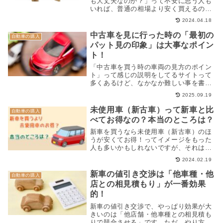
も大丈夫なのか？」って不安に思う人も
いれば、普通の相場より安く買えるので
「お得やん！」って考えの人もいま...
2024.04.18
中古車を見に行った時の「最初の
自動車の購入
パット見の印象」は大事なポイン
ト！
「中古車を買う時の車両の見方のポイン
ト」って感じの説明をしてるサイトって
多くあるけど、なかなか難しい事を書い
てあったりしますよね。正直、車屋...
2025.09.19
未使用車（新古車）って新車と比
自動車の購入
べてお得なの？本当のところは？
新車を買うなら未使用車（新古車）のほ
うが安くてお得！ってイメージをもった
人も多いかもしれないですが、それはひ
と昔前の話で今では「本当に未使用...
2024.02.19
新車の値引き交渉は「他車種・他
自動車の購入
店との相見積もり」が一番効果
的！
新車の値引き交渉で、やっぱり効果が大
きいのは「他店舗・他車種との相見積も
りで競合させる」です。ただ、やり方に