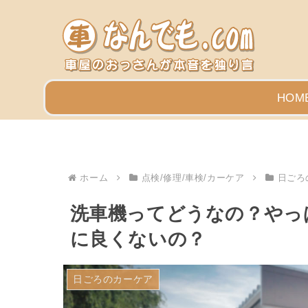
HOM
ホーム
点検/修理/車検/カーケア
日ごろ
洗車機ってどうなの？やっ
に良くないの？
日ごろのカーケア