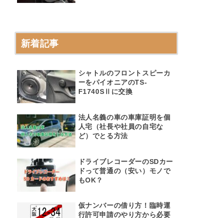
新着記事
シャトルのフロントスピーカ
ーをパイオニアのTS-
F1740SⅡに交換
法人名義の車の車庫証明を個
人宅（社長や社員の自宅な
ど）でとる方法
ドライブレコーダーのSDカー
ドって普通の（安い）モノで
もOK？
仮ナンバーの借り方！臨時運
行許可申請のやり方から必要