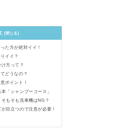
次
やった方が絶対イイ！
なりイイ？
分け方って？
べてどうなの？
注意ポイント！
基本「シャンプーコース」
、そもそも洗車機はNG？
ズが目立つので注意が必要！