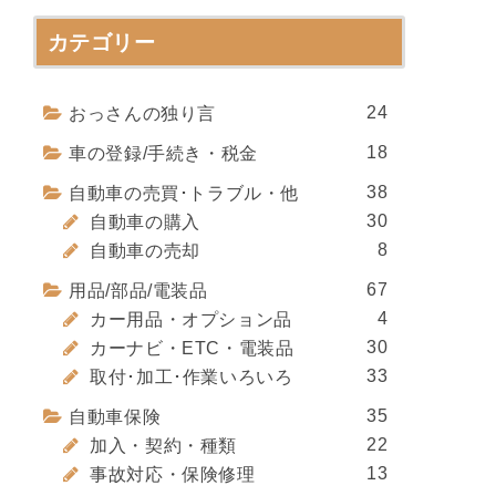
カテゴリー
24
おっさんの独り言
18
車の登録/手続き・税金
38
自動車の売買･トラブル・他
30
自動車の購入
8
自動車の売却
67
用品/部品/電装品
4
カー用品・オプション品
30
カーナビ・ETC・電装品
33
取付･加工･作業いろいろ
35
自動車保険
22
加入・契約・種類
13
事故対応・保険修理