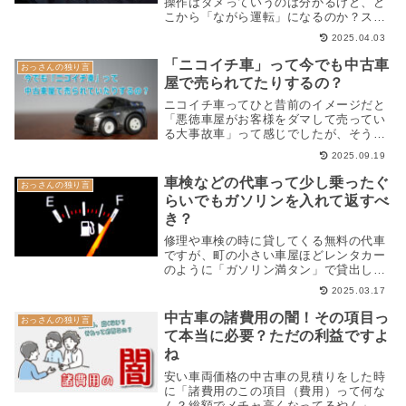
操作はダメっていうのは分かるけど、ど
こから「ながら運転」になるのか？スマ
ホを持たずにチラ見するだけは？カ...
2025.04.03
「ニコイチ車」って今でも中古車
おっさんの独り言
屋で売られてたりするの？
ニコイチ車ってひと昔前のイメージだと
「悪徳車屋がお客様をダマして売ってい
る大事故車」って感じでしたが、そうい
う意味での車両は現在ではほぼ存在...
2025.09.19
車検などの代車って少し乗ったぐ
おっさんの独り言
らいでもガソリンを入れて返すべ
き？
修理や車検の時に貸してくる無料の代車
ですが、町の小さい車屋ほどレンタカー
のように「ガソリン満タン」で貸出しっ
ていうのは少ないんですよね。そん...
2025.03.17
中古車の諸費用の闇！その項目っ
おっさんの独り言
て本当に必要？ただの利益ですよ
ね
安い車両価格の中古車の見積りをした時
に「諸費用のこの項目（費用）って何な
ん？総額でメチャ高くなってるやん」て