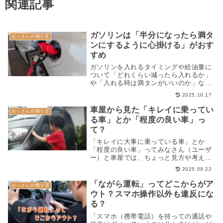
関連記事
ガソリンは「半分になったら満タ
おっさんの独り言
ンにするように心掛ける」がおす
すめ
ガソリンを入れるタイミングや給油量に
ついて「どれくらい減ったら入れるか」
や「入れる時は満タンがいいのか」など
昔からいろんな考え方がありますが...
2025.10.17
車屋から見た「キレイに乗ってい
おっさんの独り言
る車」とか「程度の良い車」っ
て？
「キレイに大事に乗っている車」とか
「程度の良い車」ってみなさん（ユーザ
ー）と車屋では、ちょっと見方や考え方
が違って、車屋は「丁寧に乗ろうと心...
2025.09.22
「ながら運転」ってどこからがア
おっさんの独り言
ウト？スマホ操作以外も違反にな
る？
「スマホ（携帯電話）を持っての通話や