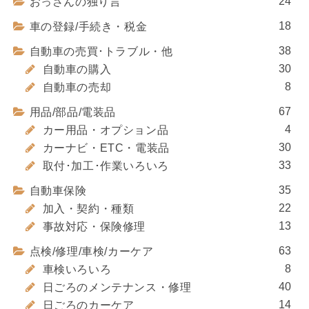
24
おっさんの独り言
18
車の登録/手続き・税金
38
自動車の売買･トラブル・他
30
自動車の購入
8
自動車の売却
67
用品/部品/電装品
4
カー用品・オプション品
30
カーナビ・ETC・電装品
33
取付･加工･作業いろいろ
35
自動車保険
22
加入・契約・種類
13
事故対応・保険修理
63
点検/修理/車検/カーケア
8
車検いろいろ
40
日ごろのメンテナンス・修理
14
日ごろのカーケア